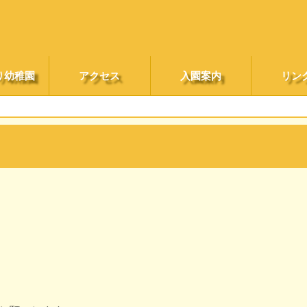
り幼稚園
アクセス
入園案内
リン