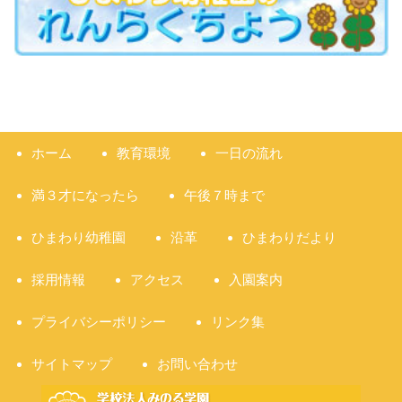
ホーム
教育環境
一日の流れ
満３才になったら
午後７時まで
ひまわり幼稚園
沿革
ひまわりだより
採用情報
アクセス
入園案内
プライバシーポリシー
リンク集
サイトマップ
お問い合わせ