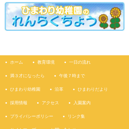
ホーム
教育環境
一日の流れ
満３才になったら
午後７時まで
ひまわり幼稚園
沿革
ひまわりだより
採用情報
アクセス
入園案内
プライバシーポリシー
リンク集