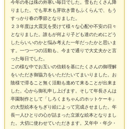
今年の冬は殊の外寒い毎日でした。雪もたくさん降
りました。でも草木も芽吹き蕾もふくらんで、もう
すっかり春の季節となりました。
２３年度は大震災を受けて様々な心配や不安の日々
となりました。誰もが何より子ども達のためにどう
したらいいのかと悩み考えた一年だったかと思いま
す。一つ一つの活動も、今まで通りで大丈夫かと言
った毎日でした。
この様な中でお互いの信頼を基にたくさんの御理解
をいただき御協力をいただたいてまいりました。お
陰様で滞ること無く活動も進めて来ることが出来ま
した。心から御礼申し上げます。そして年長さんは
卒園制作として「しろくまちゃんのホットケーキ」
の大型絵本をちぎり絵によって完成させました。年
長一人ひとりの心が詰まった立派な絵本となりまし
た。大切に使わせていただきます。又年中・年少・