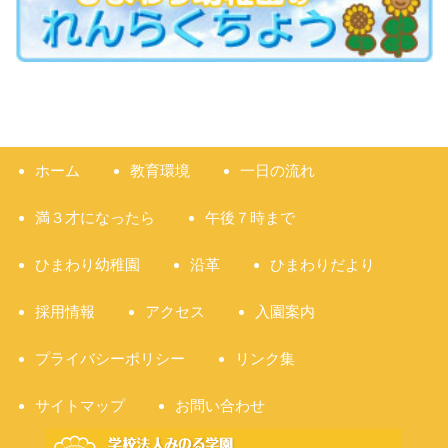
ホーム
教育環境
一日の流れ
満３才になったら
午後７時まで
ひまわり幼稚園
沿革
ひまわりだより
採用情報
アクセス
入園案内
プライバシーポリシー
リンク集
サイトマップ
お問い合わせ