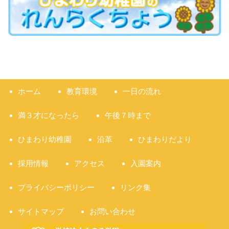
ホーム
教育環境
一日の流れ
満３才になったら
午後７時まで
ひまわり幼稚園
沿革
ひまわりだより
採用情報
アクセス
入園案内
プライバシーポリシー
リンク集
サイトマップ
お問い合わせ