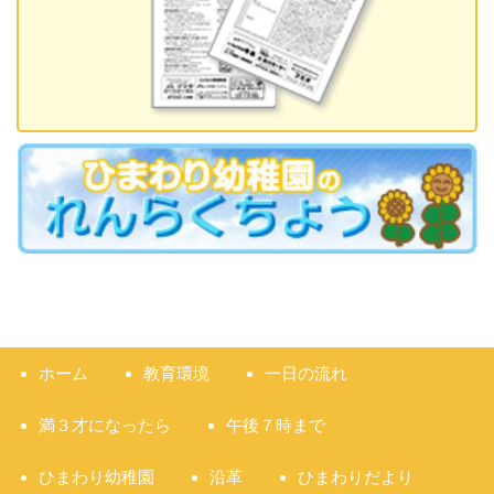
ホーム
教育環境
一日の流れ
満３才になったら
午後７時まで
ひまわり幼稚園
沿革
ひまわりだより