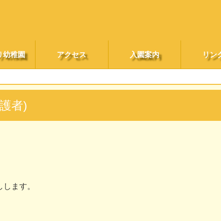
り幼稚園
アクセス
入園案内
リン
護者)
しします。