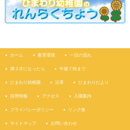
ホーム
教育環境
一日の流れ
満３才になったら
午後７時まで
ひまわり幼稚園
沿革
ひまわりだより
採用情報
アクセス
入園案内
プライバシーポリシー
リンク集
サイトマップ
お問い合わせ