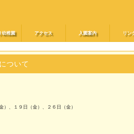
り幼稚園
アクセス
入園案内
リン
について
金）、１９日（金）、２６日（金）