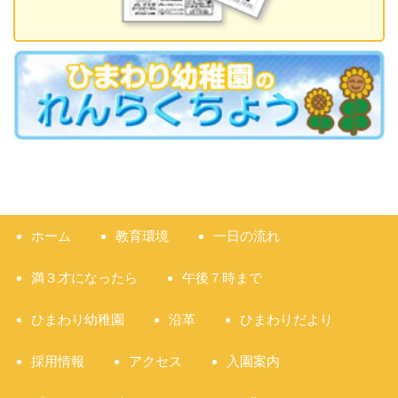
ホーム
教育環境
一日の流れ
満３才になったら
午後７時まで
ひまわり幼稚園
沿革
ひまわりだより
採用情報
アクセス
入園案内