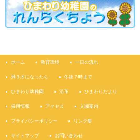
ホーム
教育環境
一日の流れ
満３才になったら
午後７時まで
ひまわり幼稚園
沿革
ひまわりだより
採用情報
アクセス
入園案内
プライバシーポリシー
リンク集
サイトマップ
お問い合わせ