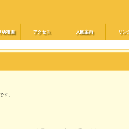
り幼稚園
アクセス
入園案内
リン
です。