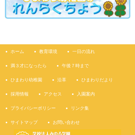
ホーム
教育環境
一日の流れ
満３才になったら
午後７時まで
ひまわり幼稚園
沿革
ひまわりだより
採用情報
アクセス
入園案内
プライバシーポリシー
リンク集
サイトマップ
お問い合わせ