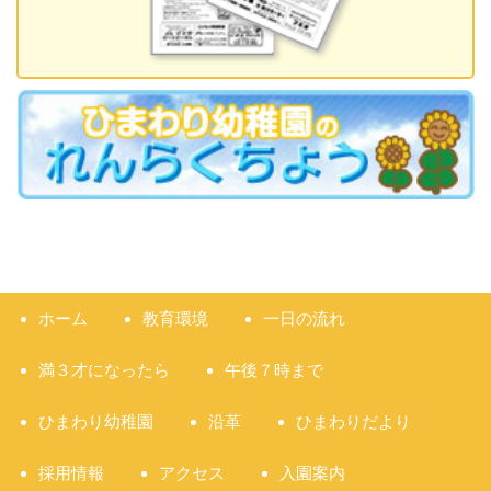
ホーム
教育環境
一日の流れ
満３才になったら
午後７時まで
ひまわり幼稚園
沿革
ひまわりだより
採用情報
アクセス
入園案内